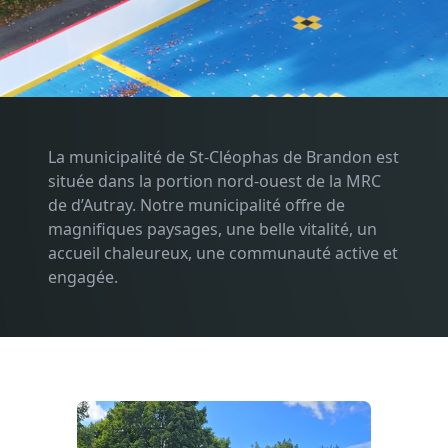
La municipalité de St-Cléophas de Brandon est
située dans la portion nord-ouest de la MRC
de d’Autray. Notre municipalité offre de
magnifiques paysages, une belle vitalité, un
accueil chaleureux, une communauté active et
engagée.